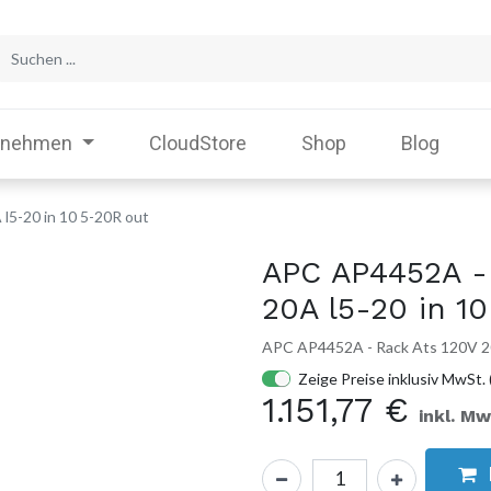
rnehmen
CloudStore
Shop
Blog
l5-20 in 10 5-20R out
APC AP4452A -
20A l5-20 in 1
APC AP4452A - Rack Ats 120V 20
Zeige Preise inklusiv MwSt. 
1.151,77
€
inkl. Mw