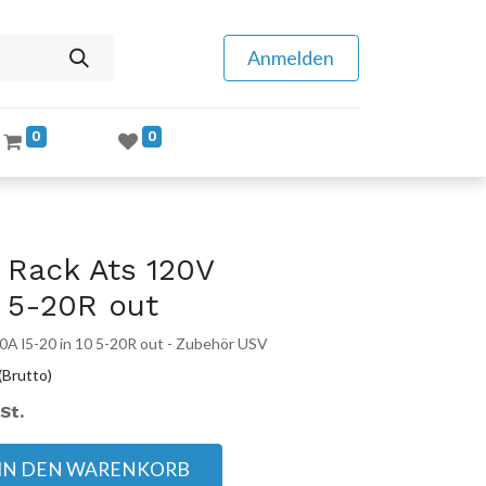
Anmelden
0
0
 Rack Ats 120V
0 5-20R out
A l5-20 in 10 5-20R out - Zubehör USV
(Brutto)
St.
IN DEN WARENKORB