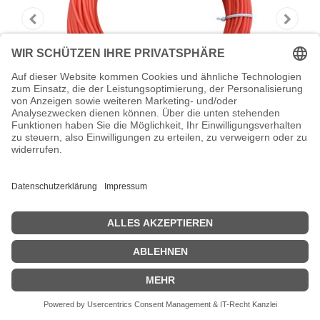
HPE Active Optical Cable -
Netzwerkkabel - SFP+
HPE Active Optical Cable - Netzwerkkabel - SFP+ zu SFP+ - 20 m -
Glasfaser - aktiv - für FlexFabric 12902, 5930 32; Networking
Comware 2150 16, 2150 24, 2150 48, 2150 8p, 5150L 24
Zeige Preise inklusiv MwSt. (Brutto)
439,88
€
inkl. MwSt.