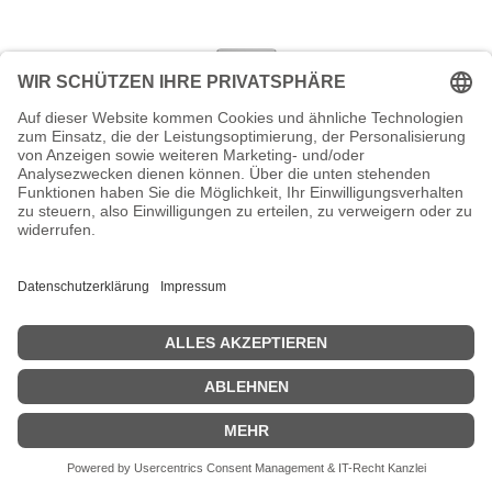
HPE AMD EPYC 7543P - 2.8 GHz - 32
Kerne - für ProLiant DL325 Gen10,
DL345 Gen10
AMD EPYC 7543P - 2.8 GHz - 32 Kerne - für ProLiant DL325
Gen10, DL345 Gen10; SimpliVity 325 Gen10