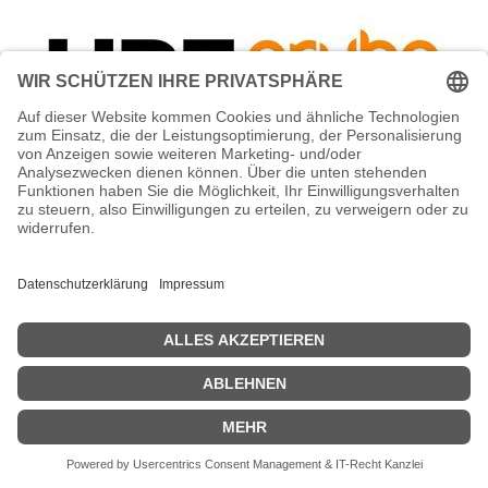
HPE Aruba - Gebläseplatte
Netzwerkgerät - für HPE Aruba 9240
(EG)
HPE Aruba - Gebläseplatte Netzwerkgerät - für HPE Aruba 9240
(EG), 9240 (IF), 9240 (IL), 9240 (JP), 9240 (RW), 9240 (US)
Zeige Preise inklusiv MwSt. (Brutto)