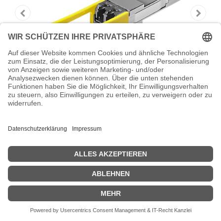
HPE Aruba - QSFP28 Empfängermodul -
100GbE
HPE Aruba - QSFP28 Empfängermodul - 100GbE - 100GBase-LR -
LC Single-Modus - bis zu 10 km - 850 nm / 1310 nm
Zeige Preise inklusiv MwSt. (Brutto)
2.994,94
€
inkl. MwSt.