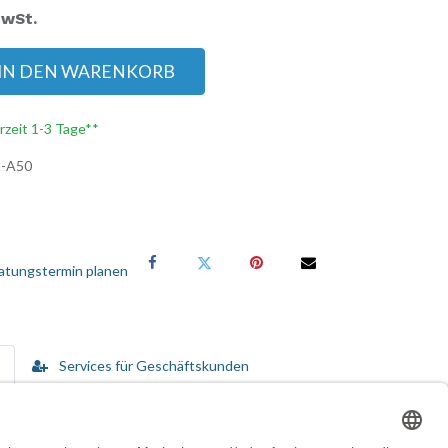
MwSt.
IN DEN WARENKORB
erzeit 1-3 Tage**
-A50
atungstermin planen
Services für Geschäftskunden
fallzeiten zu verringern und Kosten zu kontrollieren.