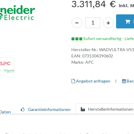
3.311,84
€
inkl. 
Sofort versandfertig - Lief
Hersteller-Nr.:
WADVULTRA-VS1
EAN:
0731304390602
Marke:
APC
Angebot anfragen
I ​
Ber
Herstellerinformationen
Garantieinformationen
Daten
e Bedürfnisse anpassen lässt, um Ihre Lösung effizient zu betreiben, Aus