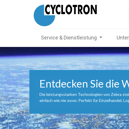
Service & Dienstleistung
Unte
Entdecken Sie die W
Die leistungsstarken Technologien von Zebra st
einfach wie nie zuvor. Perfekt für Einzelhandel, 