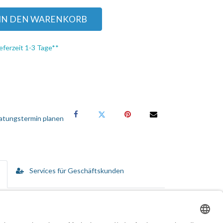
IN DEN WARENKORB
eferzeit 1-3 Tage**
atungstermin planen
Services für Geschäftskunden
Geräten mit nur einer Maus, einer Tastatur und
illante Bildqualität für anspruchsvolle
3.0-Eingänge anschließen. Zusätzlich stehen drei