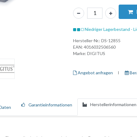
Niedriger Lagerbestand - Li
Hersteller-Nr.:
DS-12855
EAN:
4016032506560
Marke:
DIGITUS
Angebot anfragen
I ​
Ber
Herstellerinformationen
Garantieinformationen
Daten
re Line ermöglicht die komfortable Steuerung von zwei HDMI-fähigen 
ösungen bis zu 4K@60Hz (YUV 4:4:4), HDCP und HDR liefert der Switch br
oder sogar Spielekonsolen lassen sich mühelos über HDMI- und USB-C-