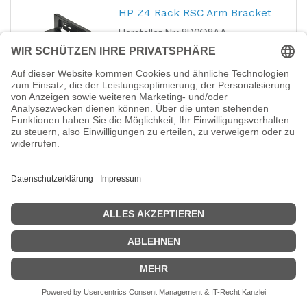
HP Z4 Rack RSC Arm Bracket
Hersteller-Nr.:
8D0Q8AA
EAN:
0196548579228
HP - Halterung - für Remote-
Systemcontroller
39,23
€
Lenovo HDMI-
Erweiterungskarte - mit BTB-
Stecker
Hersteller-Nr.:
4XH1U89938
EAN:
4573681991456
Lenovo - HDMI-Erweiterungskarte - mit
BTB-Stecker II - grün
14,18
€