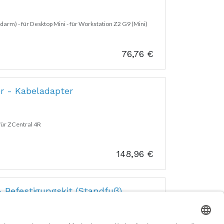
arm) - für Desktop Mini - für Workstation Z2 G9 (Mini)
76,76
€
r - Kabeladapter
für ZCentral 4R
148,96
€
 Befestigungskit (Standfuß)