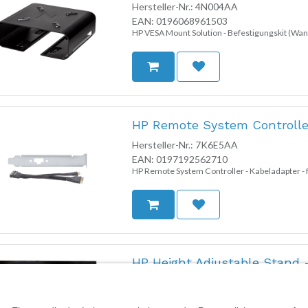
Hersteller-Nr.:
4N004AA
EAN:
0196068961503
HP VESA Mount Solution - Befestigungskit (Wand
HP Remote System Controlle
Hersteller-Nr.:
7K6E5AA
EAN:
0197192562710
HP Remote System Controller - Kabeladapter - 
HP Height Adjustable Stand -
Hersteller-Nr.:
518U7AA
EAN:
0196188723326