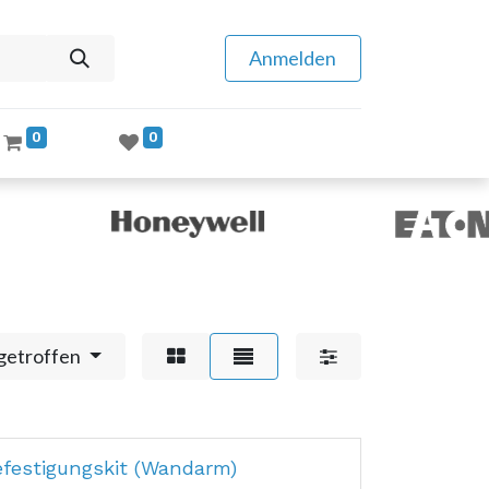
Anmelden
0
0
getroffen
festigungskit (Wandarm)