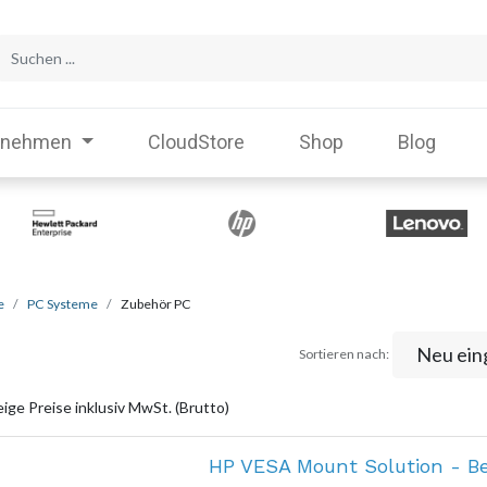
rnehmen
CloudStore
Shop
Blog
e
PC Systeme
Zubehör PC
Neu ein
Sortieren nach:
ige Preise inklusiv MwSt. (Brutto)
HP VESA Mount Solution - Be